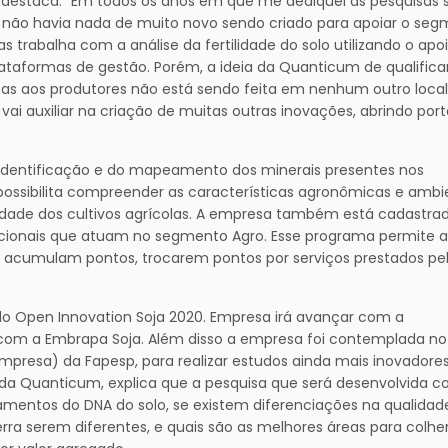
 destaca: “Em todos os anos em que me dediquei às pesquisas 
 não havia nada de muito novo sendo criado para apoiar o se
s trabalha com a análise da fertilidade do solo utilizando o apo
plataformas de gestão. Porém, a ideia da Quanticum de qualifica
icas aos produtores não está sendo feita em nenhum outro loca
ai auxiliar na criação de muitas outras inovações, abrindo port
a identificação e do mapeamento dos minerais presentes nos
e possibilita compreender as características agronômicas e ambi
idade dos cultivos agrícolas. A empresa também está cadastr
ionais que atuam no segmento Agro. Esse programa permite 
 acumulam pontos, trocarem pontos por serviços prestados pe
do Open Innovation Soja 2020. Empresa irá avançar com a
com a Embrapa Soja. Além disso a empresa foi contemplada no
presa) da Fapesp, para realizar estudos ainda mais inovadore
s da Quanticum, explica que a pesquisa que será desenvolvida 
eamentos do DNA do solo, se existem diferenciações na qualidad
rra serem diferentes, e quais são as melhores áreas para colhe