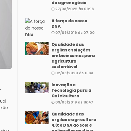
do agronegócio
27/08/2025 às 09:18
A força do nosso
DNA
07/09/2019 às 07:00
Qualidade das
argilas e soluções
em bioinsumos para
agricultura
sustentável
02/08/2020 às 11:33
Inovação e
.
Tecnologia para a
Cafeicultura
ual
09/06/2019 às 16:47
exão
Qualidade das
argilas e agricultura
4.0: o DNA do solo e
aplicações no dia a