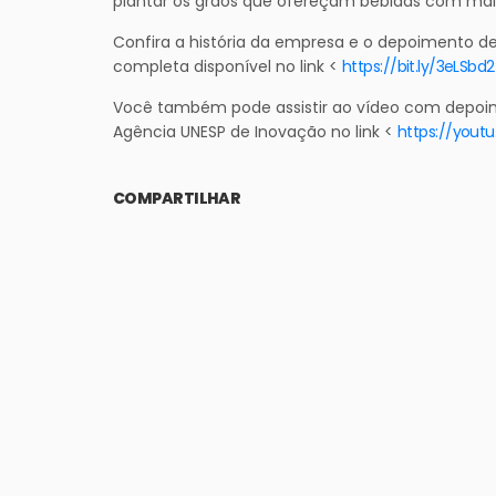
plantar os grãos que ofereçam bebidas com maio
Confira a história da empresa e o depoimento d
completa disponível no link <
https://bit.ly/3eLSbd2
Você também pode assistir ao vídeo com depoim
Agência UNESP de Inovação no link <
https://you
COMPARTILHAR