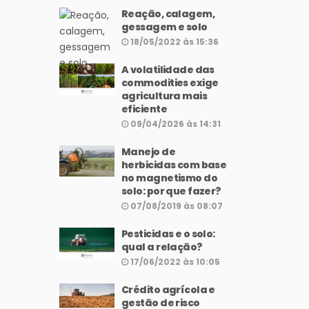
Reação, calagem,
gessagem e solo
18/05/2022 às 15:36
A volatilidade das
commodities exige
agricultura mais
eficiente
09/04/2026 às 14:31
Manejo de
herbicidas com base
no magnetismo do
solo: por que fazer?
07/08/2019 às 08:07
Pesticidas e o solo:
qual a relação?
17/06/2022 às 10:05
Crédito agrícola e
gestão de risco