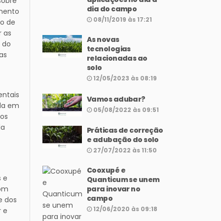
sobre
dia do campo
gmento
08/11/2019 às 17:21
io de
r as
As novas
l do
tecnologias
as
relacionadas ao
solo
12/05/2023 às 08:19
entais
Vamos adubar?
ada em
05/08/2022 às 09:51
aos
la
Práticas de correção
e adubação do solo
27/07/2022 às 11:50
Cooxupé e
s e
Quanticum se unem
para inovar no
com
campo
e dos
12/06/2020 às 09:18
r e