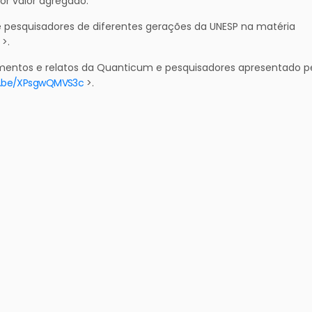
r valor agregado.
e pesquisadores de diferentes gerações da UNESP na matéria
>.
entos e relatos da Quanticum e pesquisadores apresentado p
tu.be/XPsgwQMVS3c
>.