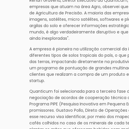
Renan Gravena, Diretor Executivo da Quanticum,
empresas que atuam na área Agro, observei que
de Agricultura de Precisão. A maioria das empresa
imagens, satélites, micro satélites, softwares e 
argilas do solo e oferecer informações estratég
mundo, é algo verdadeiramente disruptivo e que v
ainda inexploradas".
A empresa é pioneira na utilização comercial d
diferentes tipos de solos tropicais do país, o qu
das terras, impactando diretamente na produtiv
um programa de pontuação de grandes multinac
clientes que realizam a compra de um produto e
startup.
Quanticum foi selecionada para a terceira fase 
negociação de acordos de cooperação técnica 
Programa PIPE (Pesquisa Inovativa em Pequena Em
promissores. Gustavo Pollo, Direto de Operaçõe
esse recurso visa identificar, por meio dos map
cafés colhidos no caso de os minerais de cada te