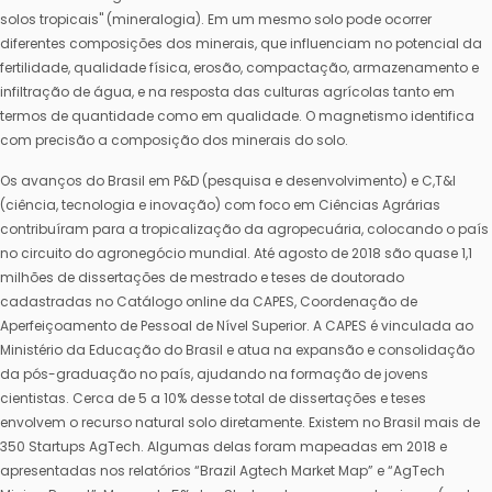
solos tropicais" (mineralogia). Em um mesmo solo pode ocorrer
diferentes composições dos minerais, que influenciam no potencial da
fertilidade, qualidade física, erosão, compactação, armazenamento e
infiltração de água, e na resposta das culturas agrícolas tanto em
termos de quantidade como em qualidade. O magnetismo identifica
com precisão a composição dos minerais do solo.
Os avanços do Brasil em P&D (pesquisa e desenvolvimento) e C,T&I
(ciência, tecnologia e inovação) com foco em Ciências Agrárias
contribuíram para a tropicalização da agropecuária, colocando o país
no circuito do agronegócio mundial. Até agosto de 2018 são quase 1,1
milhões de dissertações de mestrado e teses de doutorado
cadastradas no Catálogo online da CAPES, Coordenação de
Aperfeiçoamento de Pessoal de Nível Superior. A CAPES é vinculada ao
Ministério da Educação do Brasil e atua na expansão e consolidação
da pós-graduação no país, ajudando na formação de jovens
cientistas. Cerca de 5 a 10% desse total de dissertações e teses
envolvem o recurso natural solo diretamente. Existem no Brasil mais de
350 Startups AgTech. Algumas delas foram mapeadas em 2018 e
apresentadas nos relatórios “Brazil Agtech Market Map” e “AgTech