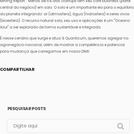
Mining Report”. Menos de 5% das Startups tem seu core business (parte
central do negócio) em solo. O solo é um importante elo para o equilíbrio
do planeta integrando: ar (atmosfera), água (hidrosfera) e seres vivos
(bioesfera). O recurso natural solo, seu uso e aplicações é um "Oceano
Azul" a ser explorado de forma sustentável e integrada.
É nesse cenário que surge e atua à Quanticum, queremos agregar no
agronegócio nacional, além de mostrar a competência e potencial
para mudança que carregamos em nosso DNA!
COMPARTILHAR
PESQUISAR POSTS