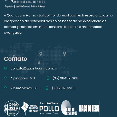
A Quanticum é uma startup híbrida AgriFoodTech especializada no
diagnóstico do potencial dos solos baseado na experiência de
campo, pesquisa em multi-sensores tropicais e matemática
avançada.
Contato
contato@quanticum.com.br
Alpinópolis-MG -
(35) 98459.1368
Ribeirão Preto-SP -
(16) 98171.3980