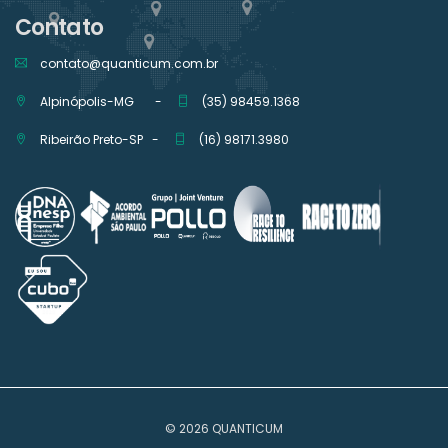
Contato
contato@quanticum.com.br
Alpinópolis-MG -
(35) 98459.1368
Ribeirão Preto-SP -
(16) 98171.3980
© 2026 QUANTICUM