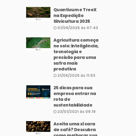
Quanticum e TreeX
na Expedição
Silvicultura 2025
01/09/2025 às 07:43
Agricultura começa
no solo: inteligência,
tecnologia e
precisão para uma
safra mais
produtiva
21/05/2025 às 11:53
25 dicas para sua
empresa entrar na
rota de
sustentabilidade
23/01/2021 às 09:19
Aceita uma xícara
de café? Descubra
como melhorar sua