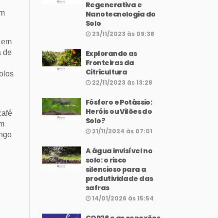
Regenerativa e
em
Nanotecnologia do
Solo
23/11/2023 às 09:38
o em
a de
Explorando as
Fronteiras da
Citricultura
olos
22/11/2023 às 13:28
Fósforo e Potássio:
Heróis ou Vilões do
café
Solo?
em
21/11/2024 às 07:01
ongo
A água invisível no
solo: o risco
silencioso para a
produtividade das
safras
14/01/2026 às 15:54