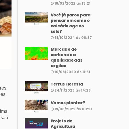
18/02/2022 às 13:21
Você já parou para
pensar em como o
calcário age no
solo?
31/10/2024 às 08:37
Mercado de
carbono e a
qualidade das
argilas
10/08/2020 às 11:31
Terrus Floresta
ores
24/11/2023 às 14:28
ões
Vamos plantar?
19/08/2022 às 00:21
lima,
 são
Projeto de
Agricultura