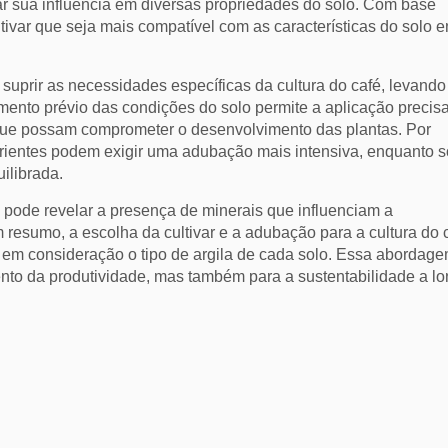
icar sua influência em diversas propriedades do solo. Com base
tivar que seja mais compatível com as características do solo 
 suprir as necessidades específicas da cultura do café, levand
imento prévio das condições do solo permite a aplicação precis
s que possam comprometer o desenvolvimento das plantas. Por
trientes podem exigir uma adubação mais intensiva, enquanto s
ilibrada.
 pode revelar a presença de minerais que influenciam a
m resumo, a escolha da cultivar e a adubação para a cultura do 
em consideração o tipo de argila de cada solo. Essa abordag
nto da produtividade, mas também para a sustentabilidade a l