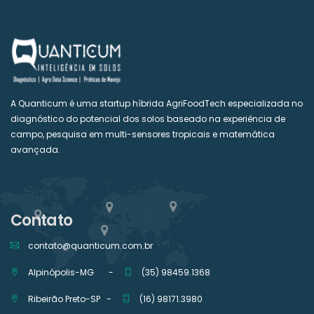
A Quanticum é uma startup híbrida AgriFoodTech especializada no
diagnóstico do potencial dos solos baseado na experiência de
campo, pesquisa em multi-sensores tropicais e matemática
avançada.
Contato
contato@quanticum.com.br
Alpinópolis-MG -
(35) 98459.1368
Ribeirão Preto-SP -
(16) 98171.3980