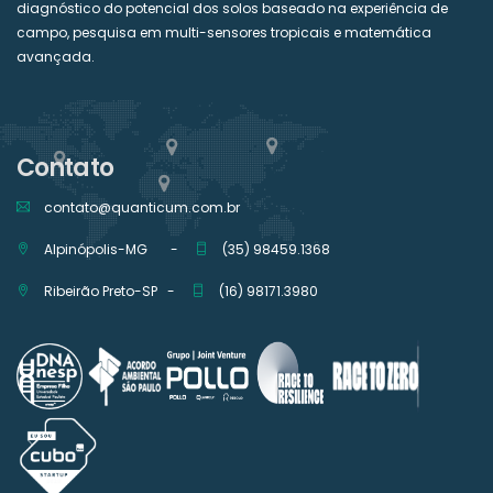
diagnóstico do potencial dos solos baseado na experiência de
campo, pesquisa em multi-sensores tropicais e matemática
avançada.
Contato
contato@quanticum.com.br
Alpinópolis-MG -
(35) 98459.1368
Ribeirão Preto-SP -
(16) 98171.3980