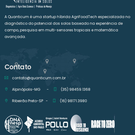
A Quanticum é uma startup híbrida AgriFoodTech especializada no
diagnóstico do potencial dos solos baseado na experiência de
campo, pesquisa em multi-sensores tropicais e matemática
avançada.
Contato
contato@quanticum.com.br
Alpinópolis-MG -
(35) 98459.1368
Ribeirão Preto-SP -
(16) 98171.3980