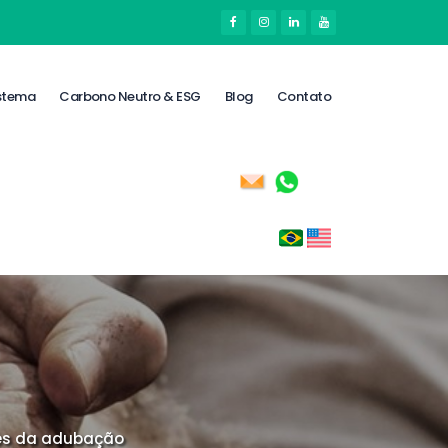
stema
Carbono Neutro & ESG
Blog
Contato
tes da adubação