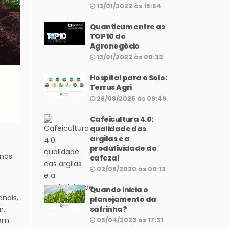
13/01/2022 às 15:54
Quanticum entre as
TOP 10 do
Agronegócio
13/01/2022 às 00:32
Hospital para o Solo:
Terrus Agri
28/08/2025 às 09:49
Cafeicultura 4.0:
qualidade das
argilas e a
produtividade do
enas
cafezal
02/08/2020 às 00:13
Quando inicia o
nais,
planejamento da
r.
safrinha?
sem
05/04/2023 às 17:31