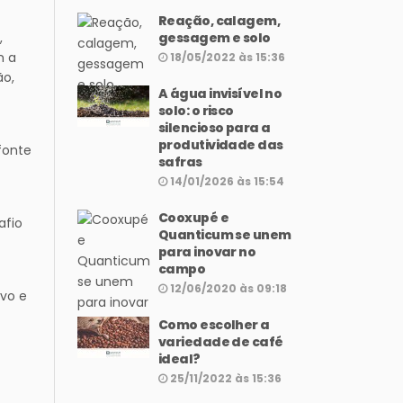
Reação, calagem,
,
gessagem e solo
m a
18/05/2022 às 15:36
o,
A água invisível no
solo: o risco
silencioso para a
produtividade das
fonte
safras
14/01/2026 às 15:54
Cooxupé e
afio
Quanticum se unem
para inovar no
campo
12/06/2020 às 09:18
ivo e
Como escolher a
variedade de café
ideal?
25/11/2022 às 15:36