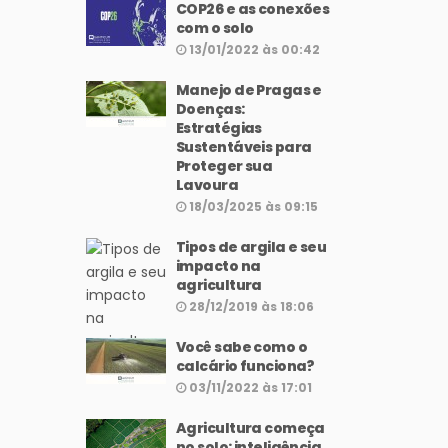
COP26 e as conexões
com o solo
13/01/2022 às 00:42
Manejo de Pragas e
Doenças:
Estratégias
Sustentáveis para
Proteger sua
Lavoura
18/03/2025 às 09:15
Tipos de argila e seu
impacto na
agricultura
28/12/2019 às 18:06
Você sabe como o
calcário funciona?
03/11/2022 às 17:01
Agricultura começa
no solo: inteligência,