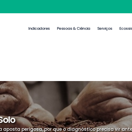
Indicadores
Pessoas & Ciência
Serviços
Ecossi
Solo
 aposta perigosa, por que o diagnóstico precisa vir an