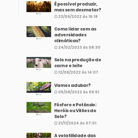
É possível produzir,
mas sem desmatar?
23/09/2022 às 16:18
Como lidar com as
adversidades
climáticas?
24/02/2023 às 08:30
Solo na produção de
carne e leite
12/08/2022 às 14:07
Vamos adubar?
05/08/2022 às 09:51
Fósforo e Potássio:
Heróis ou Vilões do
Solo?
21/11/2024 às 07:01
A volatilidade das