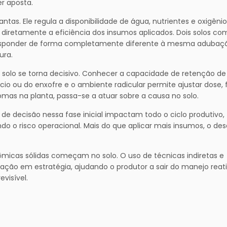
er aposta.
ntas. Ele regula a disponibilidade de água, nutrientes e oxigênio
diretamente a eficiência dos insumos aplicados. Dois solos co
sponder de forma completamente diferente à mesma adubaçã
ura.
 solo se torna decisivo. Conhecer a capacidade de retenção de
cio ou do enxofre e o ambiente radicular permite ajustar dose, 
omas na planta, passa-se a atuar sobre a causa no solo.
de decisão nessa fase inicial impactam todo o ciclo produtivo,
o o risco operacional. Mais do que aplicar mais insumos, o des
ômicas sólidas começam no solo. O uso de técnicas indiretas e
ção em estratégia, ajudando o produtor a sair do manejo reat
visível.