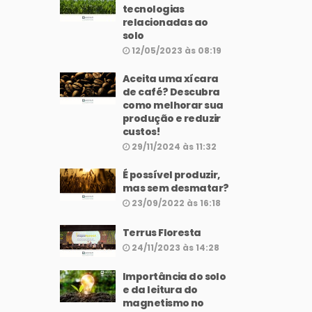
tecnologias
relacionadas ao
solo
12/05/2023 às 08:19
Aceita uma xícara
de café? Descubra
como melhorar sua
produção e reduzir
custos!
29/11/2024 às 11:32
É possível produzir,
mas sem desmatar?
23/09/2022 às 16:18
Terrus Floresta
24/11/2023 às 14:28
Importância do solo
e da leitura do
magnetismo no