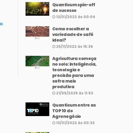
Quanticum spin-off
de sucesso
13/01/2022 às 00:04
as
Como escolher a
variedade de café
ideal?
25/11/2022 às 15:36
Agricultura começa
no solo: inteligência,
tecnologia e
precisão para uma
safra mais
produtiva
21/05/2025 às 11:53
Quanticum entre as
TOP 10 do
Agronegócio
13/01/2022 às 00:32