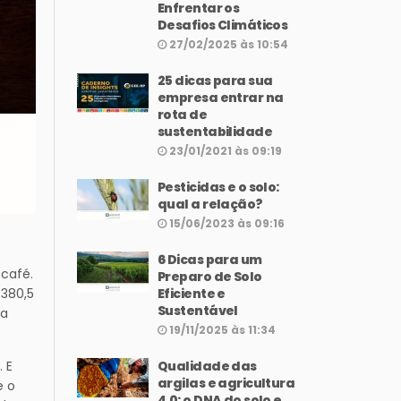
Enfrentar os
Desafios Climáticos
27/02/2025 às 10:54
25 dicas para sua
empresa entrar na
rota de
sustentabilidade
23/01/2021 às 09:19
Pesticidas e o solo:
qual a relação?
15/06/2023 às 09:16
6 Dicas para um
 café.
Preparo de Solo
.380,5
Eficiente e
Sustentável
 a
19/11/2025 às 11:34
 E
Qualidade das
argilas e agricultura
e o
4.0: o DNA do solo e