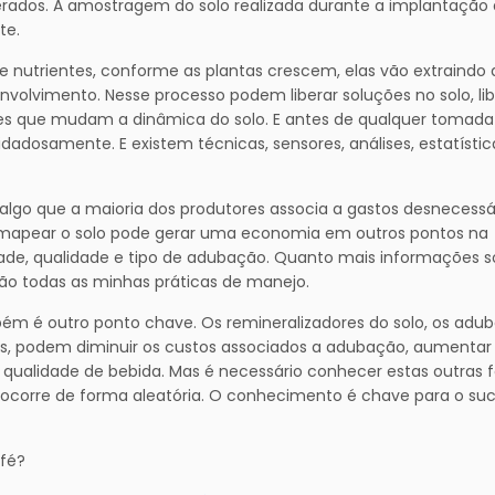
rados. A amostragem do solo realizada durante a implantação
te.
nutrientes, conforme as plantas crescem, elas vão extraindo 
olvimento. Nesse processo podem liberar soluções no solo, lib
ões que mudam a dinâmica do solo. E antes de qualquer tomada
adosamente. E existem técnicas, sensores, análises, estatístic
lgo que a maioria dos produtores associa a gastos desnecessár
mapear o solo pode gerar uma economia em outros pontos na
dade, qualidade e tipo de adubação. Quanto mais informações s
serão todas as minhas práticas de manejo.
m é outro ponto chave. Os remineralizadores do solo, os adu
tos, podem diminuir os custos associados a adubação, aumentar
a qualidade de bebida. Mas é necessário conhecer estas outras 
o ocorre de forma aleatória. O conhecimento é chave para o su
afé?