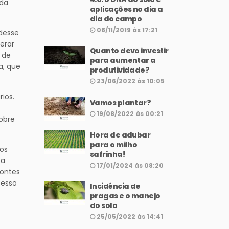
 da
aplicações no dia a
dia do campo
08/11/2019 às 17:21
desse
erar
Quanto devo investir
 de
para aumentar a
a, que
produtividade?
23/06/2022 às 10:05
ios.
Vamos plantar?
19/08/2022 às 00:21
obre
Hora de adubar
para o milho
bos
safrinha!
 a
17/01/2024 às 08:20
fontes
cesso
Incidência de
pragas e o manejo
do solo
25/05/2022 às 14:41