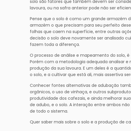
solo são fatores que também devem ser conside
lavoura, ou na safra anterior pode não ser eficien
Pense que o solo é como um grande armazém de 
armazém o que precisam para seu perfeito desenv
folhas que caem na superfície, entre outras aç
decisão o solo deve novamente ser analisado cuid
fazem toda a diferença.
O processo de análise e mapeamento do solo, é a
Porém com a metodologia adequada analisar e 
produção da sua lavoura. E um deles é a quanti
o solo, e a cultivar que está ali, mais assertiva 
Conhecer fontes alternativas de adubação també
orgânicos, o uso de vinhaça, e outros subprodu
produtividade dos cafezais, e ainda melhorar su
de adubo, e o solo. A interação entre ambos nã
de todo o sistema.
Quer saber mais sobre o solo e a produção de c